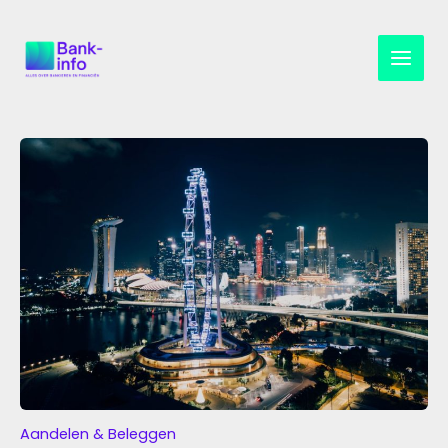
Ga
naar
de
inhoud
Aandelen & Beleggen