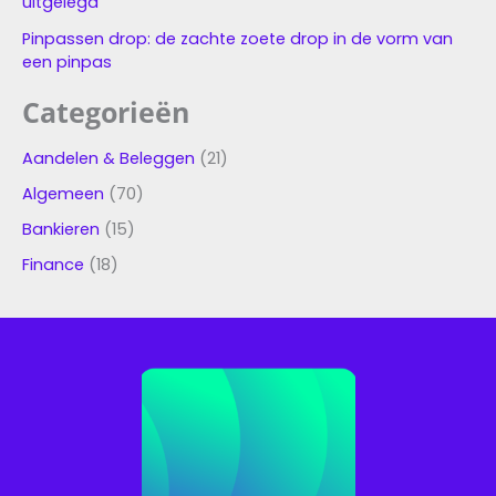
uitgelegd
Pinpassen drop: de zachte zoete drop in de vorm van
een pinpas
Categorieën
Aandelen & Beleggen
(21)
Algemeen
(70)
Bankieren
(15)
Finance
(18)