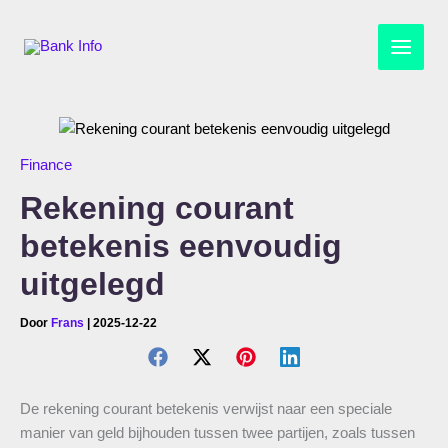
Ga
naar
de
inhoud
Finance
Rekening courant
betekenis eenvoudig
uitgelegd
Door
Frans
|
2025-12-22
De rekening courant betekenis verwijst naar een speciale
manier van geld bijhouden tussen twee partijen, zoals tussen